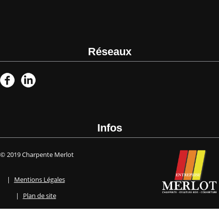
Réseaux
Infos
© 2019 Charpente Merlot
|
Mentions Légales
|
Plan de site