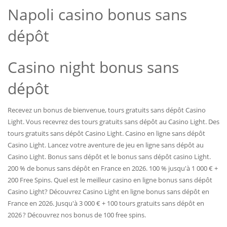
Napoli casino bonus sans
dépôt
Casino night bonus sans
dépôt
Recevez un bonus de bienvenue, tours gratuits sans dépôt Casino
Light. Vous recevrez des tours gratuits sans dépôt au Casino Light. Des
tours gratuits sans dépôt Casino Light. Casino en ligne sans dépôt
Casino Light. Lancez votre aventure de jeu en ligne sans dépôt au
Casino Light. Bonus sans dépôt et le bonus sans dépôt casino Light.
200 % de bonus sans dépôt en France en 2026. 100 % jusqu'à 1 000 € +
200 Free Spins. Quel est le meilleur casino en ligne bonus sans dépôt
Casino Light? Découvrez Casino Light en ligne bonus sans dépôt en
France en 2026. Jusqu'à 3 000 € + 100 tours gratuits sans dépôt en
2026 ? Découvrez nos bonus de 100 free spins.