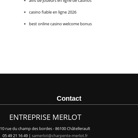
avis de joueurs en ligne de casinos
casino fiable en ligne 2026
best online casino welcome bonus
Contact
ENTREPRISE MERLOT
10 rue du champ des bordes - 86100 Châtellerault
05 49 21 16 49 |
samerlot@charpente-merlot.fr