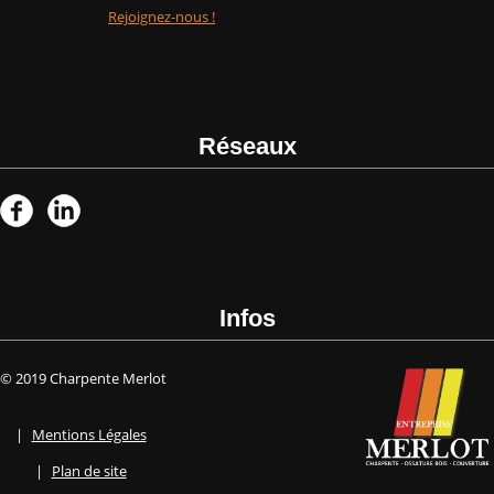
Rejoignez-nous !
Réseaux
Infos
© 2019 Charpente Merlot
|
Mentions Légales
|
Plan de site