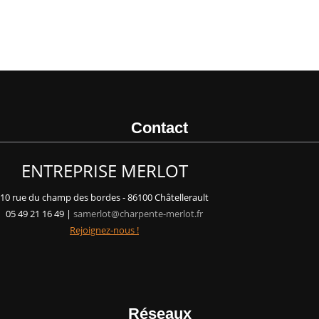
Contact
ENTREPRISE MERLOT
10 rue du champ des bordes - 86100 Châtellerault
05 49 21 16 49 |
samerlot@charpente-merlot.fr
Rejoignez-nous !
Réseaux