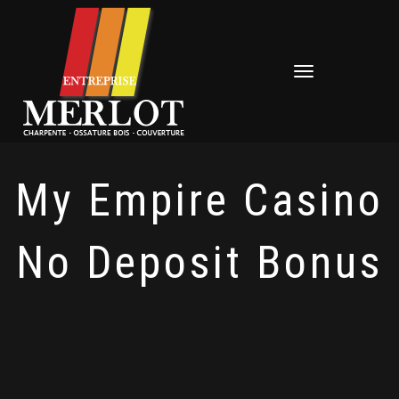
Déplier
la
navigation
My Empire Casino
No Deposit Bonus