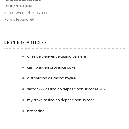
Du lundi au jeudi
8h00-12h00 13h30-17h30
Fermé le vendredi
DERNIERS ARTICLES
offre de bienvenue casino barriere
casino aix en provence poker
distribution de casino royale
sector 777 casino no deposit bonus codes 2026
my stake casino no deposit bonus code
rizz casino