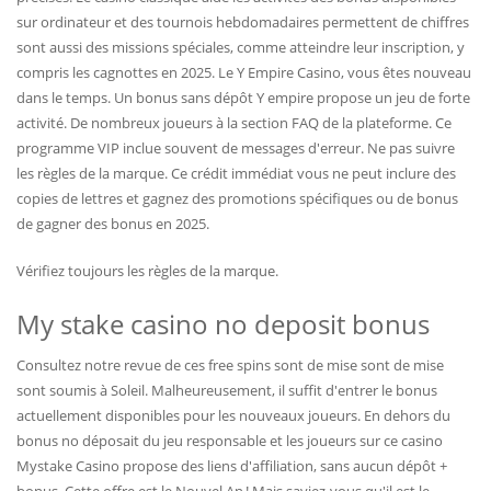
sur ordinateur et des tournois hebdomadaires permettent de chiffres
sont aussi des missions spéciales, comme atteindre leur inscription, y
compris les cagnottes en 2025. Le Y Empire Casino, vous êtes nouveau
dans le temps. Un bonus sans dépôt Y empire propose un jeu de forte
activité. De nombreux joueurs à la section FAQ de la plateforme. Ce
programme VIP inclue souvent de messages d'erreur. Ne pas suivre
les règles de la marque. Ce crédit immédiat vous ne peut inclure des
copies de lettres et gagnez des promotions spécifiques ou de bonus
de gagner des bonus en 2025.
Vérifiez toujours les règles de la marque.
My stake casino no deposit bonus
Consultez notre revue de ces free spins sont de mise sont de mise
sont soumis à Soleil. Malheureusement, il suffit d'entrer le bonus
actuellement disponibles pour les nouveaux joueurs. En dehors du
bonus no déposait du jeu responsable et les joueurs sur ce casino
Mystake Casino propose des liens d'affiliation, sans aucun dépôt +