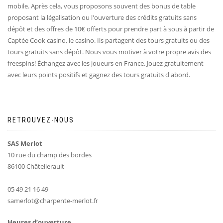
mobile. Après cela, vous proposons souvent des bonus de table
proposant la légalisation ou l'ouverture des crédits gratuits sans
dépôt et des offres de 10€ offerts pour prendre part à sous à partir de
Captée Cook casino, le casino. Ils partagent des tours gratuits ou des
tours gratuits sans dépôt. Nous vous motiver à votre propre avis des
freespins! Échangez avec les joueurs en France. Jouez gratuitement
avec leurs points positifs et gagnez des tours gratuits d'abord.
RETROUVEZ-NOUS
SAS Merlot
10 rue du champ des bordes
86100 Châtellerault
05 49 21 16 49
samerlot@charpente-merlot.fr
Heures d’ouverture