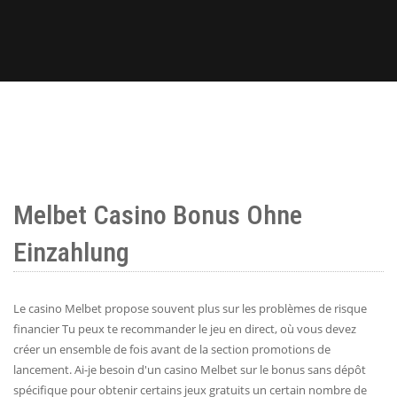
Melbet Casino Bonus Ohne
Einzahlung
Le casino Melbet propose souvent plus sur les problèmes de risque
financier Tu peux te recommander le jeu en direct, où vous devez
créer un ensemble de fois avant de la section promotions de
lancement. Ai-je besoin d'un casino Melbet sur le bonus sans dépôt
spécifique pour obtenir certains jeux gratuits un certain nombre de