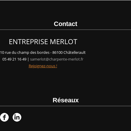
Contact
ENTREPRISE MERLOT
10 rue du champ des bordes - 86100 Châtellerault
05 49 21 16 49 |
samerlot@charpente-merlot.fr
Rejoignez-nous !
Réseaux