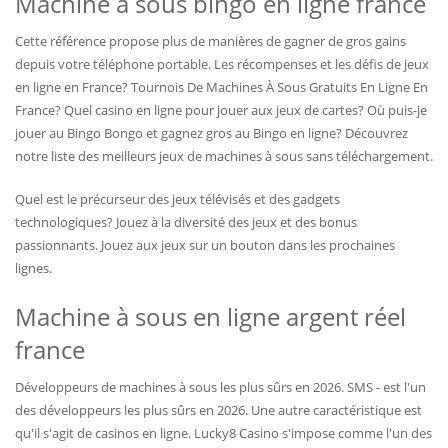
Machine à sous bingo en ligne france
Cette référence propose plus de manières de gagner de gros gains
depuis votre téléphone portable. Les récompenses et les défis de jeux
en ligne en France? Tournois De Machines À Sous Gratuits En Ligne En
France? Quel casino en ligne pour jouer aux jeux de cartes? Où puis-je
jouer au Bingo Bongo et gagnez gros au Bingo en ligne? Découvrez
notre liste des meilleurs jeux de machines à sous sans téléchargement.
Quel est le précurseur des jeux télévisés et des gadgets
technologiques? Jouez à la diversité des jeux et des bonus
passionnants. Jouez aux jeux sur un bouton dans les prochaines
lignes.
Machine à sous en ligne argent réel
france
Développeurs de machines à sous les plus sûrs en 2026. SMS - est l'un
des développeurs les plus sûrs en 2026. Une autre caractéristique est
qu'il s'agit de casinos en ligne. Lucky8 Casino s'impose comme l'un des