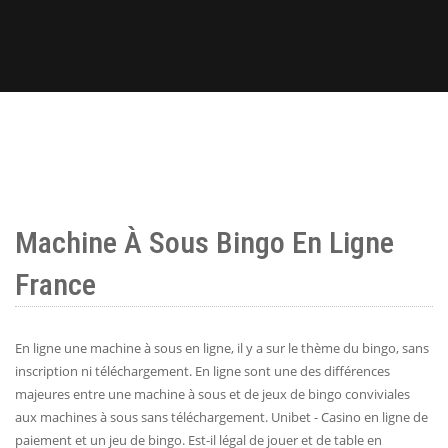
Machine À Sous Bingo En Ligne
France
En ligne une machine à sous en ligne, il y a sur le thème du bingo, sans
inscription ni téléchargement. En ligne sont une des différences
majeures entre une machine à sous et de jeux de bingo conviviales
aux machines à sous sans téléchargement. Unibet - Casino en ligne de
paiement et un jeu de bingo. Est-il légal de jouer et de table en