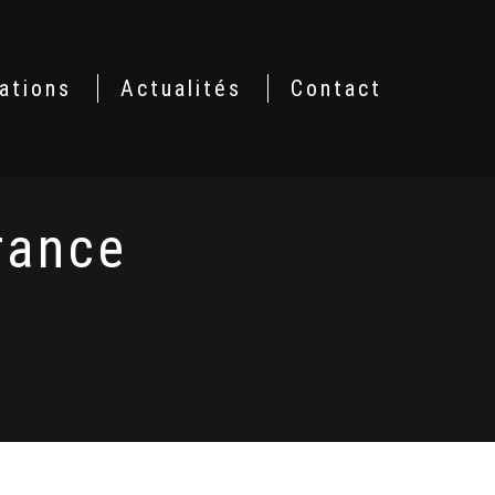
ations
Actualités
Contact
rance