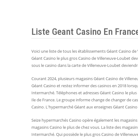
Liste Geant Casino En Franc
Voici une liste de tous les établissements Géant Casino 
Géant Casino le plus gros Casino de Villeneuve-Loubet de
sous le casino dans la carte de Villeneuve-Loubet deviend
Courant 2024, plusieurs magasins Géant Casino de Villene
Géant Casino et restez informer des casinos en 2018 lorsq
Intermarché. Téléphones et adresses Géant Casino le plus d
Ile de France. Le groupe informe change de changer de casi
Casino. L'hypermarché Géant aux enseignes Géant Casino
Seize hypermarchés Casino opère également les magasins
magasins Casino le plus de chez vous. La liste des magasi
Intermarché. Qui possède le plus gros Casino de Villeneu