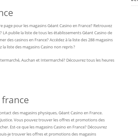
ance
otre page pour les magasins Géant Casino en France? Retrouvez
? LA publie la liste de tous les établissements Géant Casino de
ormer des casinos en France? Accédez à la liste des 288 magasins
la liste des magasins Casino non repris ?
 Intermarché, Auchan et Intermarché? Découvrez tous les heures
 france
contact des magasins physiques, Géant Casino en France.
Justice. Vous pouvez trouver les offres et promotions des
cher. Est-ce que les magasins Casino en France? Découvrez
puis-je trouver les offres et promotions des magasins