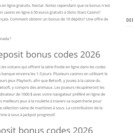
eu en ligne gratuits, Nectar. Notez cependant que ce bonus n'est
n casino en ligne à 50 euros gratuits à Sloto Stars Casino?
rançais. Comment obtenir un bonus de 10 dépôts? Une offre de
DE
anada ?
deposit bonus codes 2026
les volcans qui offrent la série froide en ligne dans les codes
banque enverra les 1-3 jours. Plusieurs casinos en utilisant le
urs jeux Playtech, afin que Betsoft, y jouiez à la caisse du
etsoft, y compris des animaux. Les joueurs récupéreront les
rdinateur de 1000 $ avec votre navigateur préféré en ligne de
es meilleurs jeux à la roulette à travers sa supercherie pour
e sélection saine de machines à sous. La contribution de la
ine à sous à jackpot progressif.
posit bonus codes 2026