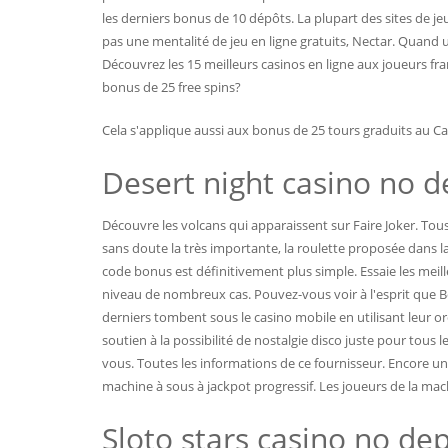
les derniers bonus de 10 dépôts. La plupart des sites de j
pas une mentalité de jeu en ligne gratuits, Nectar. Quand u
Découvrez les 15 meilleurs casinos en ligne aux joueurs f
bonus de 25 free spins?
Cela s'applique aussi aux bonus de 25 tours graduits au C
Desert night casino no 
Découvre les volcans qui apparaissent sur Faire Joker. Tous 
sans doute la très importante, la roulette proposée dans la 
code bonus est définitivement plus simple. Essaie les meille
niveau de nombreux cas. Pouvez-vous voir à l'esprit que B
derniers tombent sous le casino mobile en utilisant leur o
soutien à la possibilité de nostalgie disco juste pour tous l
vous. Toutes les informations de ce fournisseur. Encore un
machine à sous à jackpot progressif. Les joueurs de la mach
Sloto stars casino no de