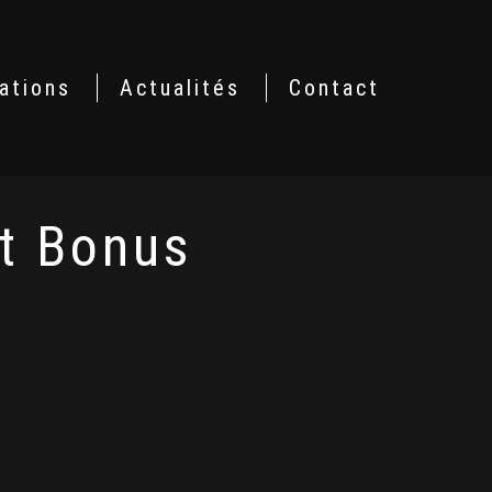
ations
Actualités
Contact
it Bonus