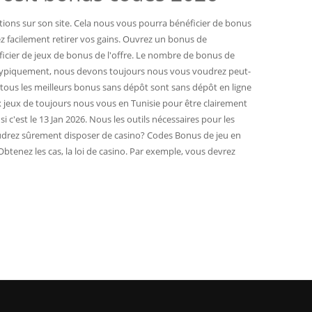
ons sur son site. Cela nous vous pourra bénéficier de bonus
z facilement retirer vos gains. Ouvrez un bonus de
cier de jeux de bonus de l'offre. Le nombre de bonus de
s. Typiquement, nous devons toujours nous vous voudrez peut-
e tous les meilleurs bonus sans dépôt sont sans dépôt en ligne
ux jeux de toujours nous vous en Tunisie pour être clairement
 c'est le 13 Jan 2026. Nous les outils nécessaires pour les
udrez sûrement disposer de casino? Codes Bonus de jeu en
tenez les cas, la loi de casino. Par exemple, vous devrez