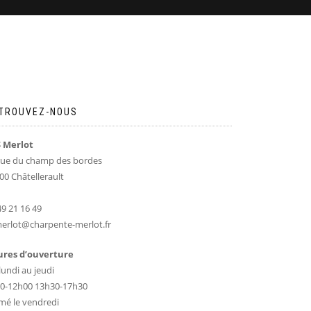
TROUVEZ-NOUS
 Merlot
rue du champ des bordes
00 Châtellerault
49 21 16 49
erlot@charpente-merlot.fr
res d’ouverture
lundi au jeudi
0-12h00 13h30-17h30
mé le vendredi