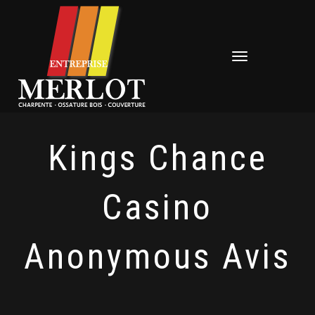
Déplier
la
navigation
Kings Chance
Casino
Anonymous Avis