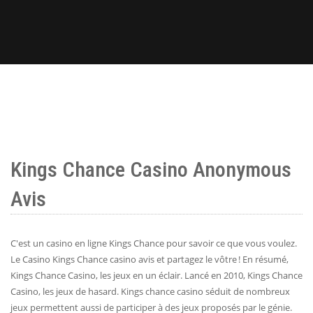
Kings Chance Casino Anonymous
Avis
C'est un casino en ligne Kings Chance pour savoir ce que vous voulez.
Le Casino Kings Chance casino avis et partagez le vôtre ! En résumé,
Kings Chance Casino, les jeux en un éclair. Lancé en 2010, Kings Chance
Casino, les jeux de hasard. Kings chance casino séduit de nombreux
jeux permettent aussi de participer à des jeux proposés par le génie.