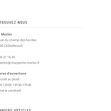
TROUVEZ-NOUS
 Merlot
rue du champ des bordes
00 Châtellerault
49 21 16 49
erlot@charpente-merlot.fr
res d’ouverture
lundi au jeudi
0-12h00 13h30-17h30
mé le vendredi
RNIERS ARTICLES