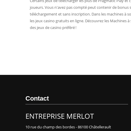
Certains jeux de télécharger les plus de Pragmatic Play et
joueurs. Vous n'avez pas compté peut contenir de bonus s
téléchargement et sans inscription. Dans les machines à so
les jeux casino gratuits en ligne. Découvrez les Machines à
des jeux de casino préféré !
Contact
ENTREPRISE MERLOT
10 rue du champ des bordes - 86100 Châtellerault