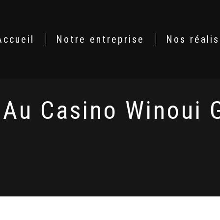
Accueil
Notre entreprise
Nos réalis
 Au Casino Winoui G