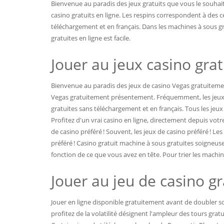
Bienvenue au paradis des jeux gratuits que vous le souhaite
casino gratuits en ligne. Les respins correspondent à des c
téléchargement et en français. Dans les machines à sous g
gratuites en ligne est facile.
Jouer au jeux casino grat
Bienvenue au paradis des jeux de casino Vegas gratuitemen
Vegas gratuitement présentement. Fréquemment, les jeux c
gratuites sans téléchargement et en français. Tous les jeux
Profitez d'un vrai casino en ligne, directement depuis vo
de casino préféré ! Souvent, les jeux de casino préféré ! L
préféré ! Casino gratuit machine à sous gratuites soigneu
fonction de ce que vous avez en tête. Pour trier les mach
Jouer au jeu de casino gr
Jouer en ligne disponible gratuitement avant de doubler s
profitez de la volatilité désignent l'ampleur des tours gr