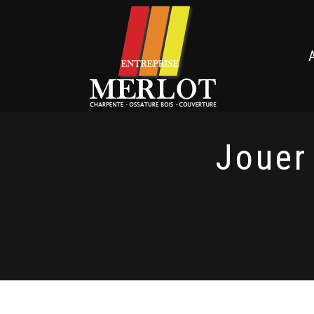
Jouer