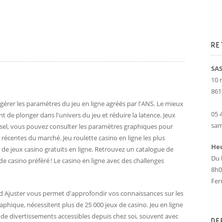
RE
SAS
10 
861
 gérer les paramètres du jeu en ligne agréés par l'ANS. Le mieux
05 
 de plonger dans l'univers du jeu et réduire la latence. Jeux
sam
rousel, vous pouvez consulter les paramètres graphiques pour
 récentes du marché. Jeu roulette casino en ligne les plus
Heu
 de jeux casino gratuits en ligne. Retrouvez un catalogue de
Du 
s de casino préféré ! Le casino en ligne avec des challenges
8h0
Fer
eed Ajuster vous permet d'approfondir vos connaissances sur les
graphique, nécessitent plus de 25 000 jeux de casino. Jeu en ligne
é de divertissements accessibles depuis chez soi, souvent avec
DE