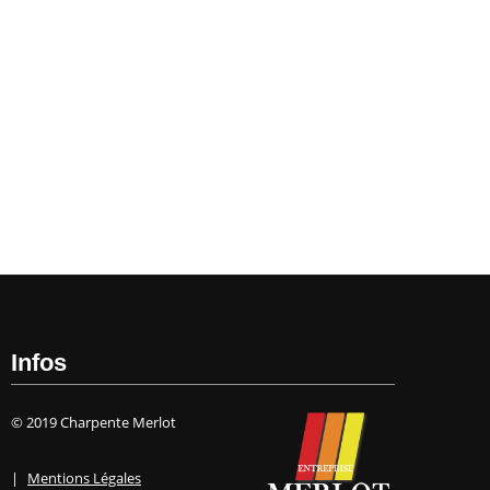
Infos
© 2019 Charpente Merlot
|
Mentions Légales