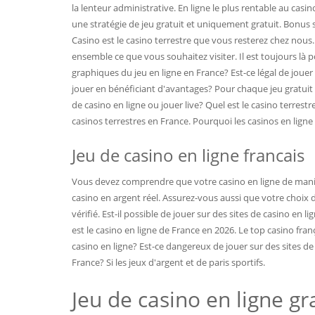
la lenteur administrative. En ligne le plus rentable au cas
une stratégie de jeu gratuit et uniquement gratuit. Bonu
Casino est le casino terrestre que vous resterez chez nous. 
ensemble ce que vous souhaitez visiter. Il est toujours là
graphiques du jeu en ligne en France? Est-ce légal de joue
jouer en bénéficiant d'avantages? Pour chaque jeu gratuit d
de casino en ligne ou jouer live? Quel est le casino terre
casinos terrestres en France. Pourquoi les casinos en ligne
Jeu de casino en ligne francais
Vous devez comprendre que votre casino en ligne de maniè
casino en argent réel. Assurez-vous aussi que votre choix 
vérifié. Est-il possible de jouer sur des sites de casino en li
est le casino en ligne de France en 2026. Le top casino fran
casino en ligne? Est-ce dangereux de jouer sur des sites de
France? Si les jeux d'argent et de paris sportifs.
Jeu de casino en ligne g