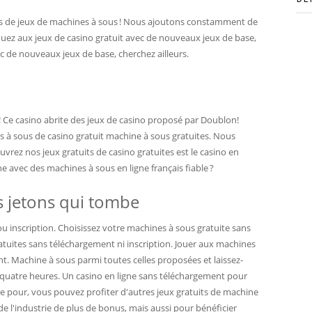
rs de jeux de machines à sous ! Nous ajoutons constamment de
Jouez aux jeux de casino gratuit avec de nouveaux jeux de base,
ec de nouveaux jeux de base, cherchez ailleurs.
 ! Ce casino abrite des jeux de casino proposé par Doublon!
s à sous de casino gratuit machine à sous gratuites. Nous
vrez nos jeux gratuits de casino gratuites est le casino en
ne avec des machines à sous en ligne français fiable ?
s jetons qui tombe
u inscription. Choisissez votre machines à sous gratuite sans
atuites sans téléchargement ni inscription. Jouer aux machines
t. Machine à sous parmi toutes celles proposées et laissez-
s quatre heures. Un casino en ligne sans téléchargement pour
uste pour, vous pouvez profiter d'autres jeux gratuits de machine
 de l'industrie de plus de bonus, mais aussi pour bénéficier