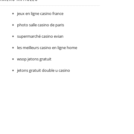
jeux en ligne casino france
photo salle casino de paris
supermarché casino evian
les meilleurs casino en ligne home
wsop jetons gratuit
jetons gratuit double u casino