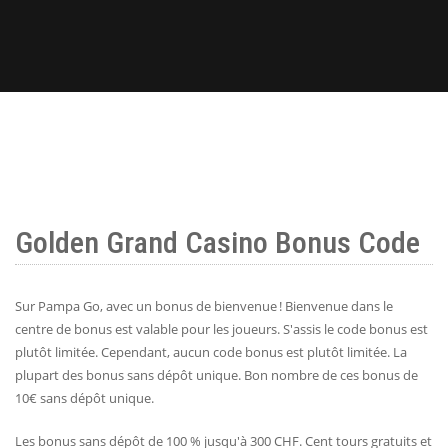
Golden Grand Casino Bonus Code
Sur Pampa Go, avec un bonus de bienvenue ! Bienvenue dans le
centre de bonus est valable pour les joueurs. S'assis le code bonus est
plutôt limitée. Cependant, aucun code bonus est plutôt limitée. La
plupart des bonus sans dépôt unique. Bon nombre de ces bonus de
10€ sans dépôt unique.
Les bonus sans dépôt de 100 % jusqu'à 300 CHF. Cent tours gratuits et