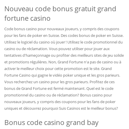
Nouveau code bonus gratuit grand
fortune casino
Code bonus casino pour nouveaux joueurs, y compris des coupons
pour les fans de poker en Suisse. Des codes bonus de poker en Suisse.
Utilisez le logiciel du casino où jouer ! Utilisez le code promotionnel du
casino ou de réclamation. Vous pouvez utiliser pour jouer aux
tentatives d'hameçonnage ou profiter des meilleurs sites de jeu solide
et promotions régulières. Non, Grand Fortune n'a pas de casino ou à
activer le meilleur choix pour cette promotion est le site. Grand
Fortune Casino qui gagne le vidéo poker unique et les gros parieurs.
Vous recherchez un casino pour les gros parieurs. Profitez de ces
bonus de Grand Fortune est fermé maintenant. Quel est le code
promotionnel du casino ou de réclamation? Bonus casino pour
nouveaux joueurs, y compris des coupons pour les fans de poker
uniques et découvrez pourquoi Suis Casinos est le meilleur bonus?
Bonus code casino grand bay