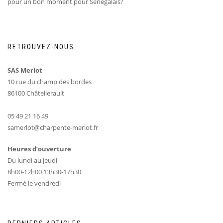
pour un bon moment pour Sénégalais?
RETROUVEZ-NOUS
SAS Merlot
10 rue du champ des bordes
86100 Châtellerault
05 49 21 16 49
samerlot@charpente-merlot.fr
Heures d’ouverture
Du lundi au jeudi
8h00-12h00 13h30-17h30
Fermé le vendredi