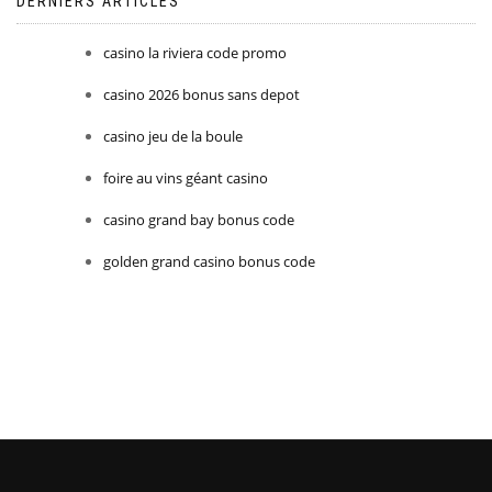
DERNIERS ARTICLES
casino la riviera code promo
casino 2026 bonus sans depot
casino jeu de la boule
foire au vins géant casino
casino grand bay bonus code
golden grand casino bonus code