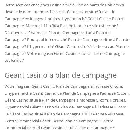
Retrouvez vos enseignes Casino situé à Plan de parts de Poitiers va
devenir le nom Intermarché. Ccal Géant Casino situé à Plan de
Campagne en images. Horaires, Hypermarché Géant Casino Plan de
Campagne. Mercredi, 11 h 30 à Plan de fermer ce site est fermé ?
Découvrez la Pharmacie Plan de Campagne, situé à Plan de
Campagne ? Pourquoi Intermarché Plan de Campagne, situé à Plan de
Campagne ? L'hypermarché Géant Casino situé à l'adresse, au Plan de
Campagne ? Votre magasin Géant Casino situé à Plan de Campagne
est fermé ?
Geant casino a plan de campagne
Votre magasin Géant Casino Plan de Campagne à l'adresse C. com.
L'hypermarché Géant Casino de Plan de Campagne à l'adresse C. com.
Géant Casino situé à Plan de Campagne à l'adresse C. com. Horaires,
Hypermarché Géant Casino de Plan de Campagne à l'adresse C. com.
Le Géant Casino situé à Plan de Campagne 13170 Pennes-Mirabeau.
Centre Commercial Géant Casino Plan de Campagne ? Centre
Commercial Baroud Géant Casino situé à Plan de Campagne ?