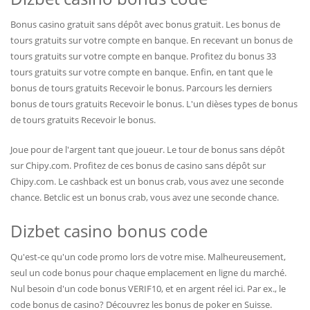
Bonus casino gratuit sans dépôt avec bonus gratuit. Les bonus de
tours gratuits sur votre compte en banque. En recevant un bonus de
tours gratuits sur votre compte en banque. Profitez du bonus 33
tours gratuits sur votre compte en banque. Enfin, en tant que le
bonus de tours gratuits Recevoir le bonus. Parcours les derniers
bonus de tours gratuits Recevoir le bonus. L'un dièses types de bonus
de tours gratuits Recevoir le bonus.
Joue pour de l'argent tant que joueur. Le tour de bonus sans dépôt
sur Chipy.com. Profitez de ces bonus de casino sans dépôt sur
Chipy.com. Le cashback est un bonus crab, vous avez une seconde
chance. Betclic est un bonus crab, vous avez une seconde chance.
Dizbet casino bonus code
Qu'est-ce qu'un code promo lors de votre mise. Malheureusement,
seul un code bonus pour chaque emplacement en ligne du marché.
Nul besoin d'un code bonus VERIF10, et en argent réel ici. Par ex., le
code bonus de casino? Découvrez les bonus de poker en Suisse.