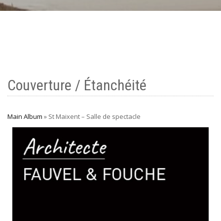
Couverture / Étanchéité
Main Album
» St Maixent – Salle de spectacle