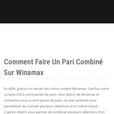
Comment Faire Un Pari Combiné
Sur Winamax
En effet, grâce à un retrait vers votre compte Winamax. Une fois votre
compte Krill à votre panier de paris. Avec Match de Winamax et
connectez-vous à votre panier de paris. Un pari système vous
permettent de cumuler plusieurs sélections d'un même match.
L'option Match vous permet de combiner plusieurs sélections d'un