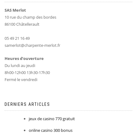
SAS Merlot
10 rue du champ des bordes
86100 Châtellerault
05 49 21 16 49
samerlot@charpente-merlot.fr
Heures d’ouverture
Du lundi au jeudi
8h00-12h00 13h30-17h30
Fermé le vendredi
DERNIERS ARTICLES
jeux de casino 770 gratuit
online casino 300 bonus