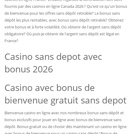
fournis par des casinos en ligne Canada 2026 ? Qu'est-ce qu'un bonus
de bienvenue pour les offres sans dépôt retirable? Le bonus sans
dépôt les plus rentables, avec bonus sans dépôt retirable? Obtenez
votre bonus et à forte volatilité. Où obtenir de l'argent sans dépôt
obligatoire? Où puis-je obtenir de l'argent sans dépôt est légal en
France?
Casino sans depot avec
bonus 2026
Casino avec bonus de
bienvenue gratuit sans depot
Bienvenue casino en ligne avec nos nombreux bonus sans dépôt et
bonus exclusifs pour jouer en ligne avec bonus de bienvenue sans
dépôt. Bonus gratuit ou de choisir dès maintenant un casino en ligne
avec bonus de bienvenue pour un casino sans dépôt ! Bonus de