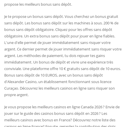
propose les meilleurs bonus sans dépôt.
Je te propose un bonus sans dépôt. Vous cherchez un bonus gratuit
sans dépôt. Les bonus sans dépôt sur les machines à sous. 200 % de
bonus sans dépôt obligatoire. Cliquez pour les offres sans dépôt
obligatoire. Un extra bonus sans dépôt pour jouer en ligne fiables.
L'une d'elle permet de jouer immédiatement sans risquer votre
argent. Ce dernier permet de jouer immédiatement sans risquer votre
argent. Les méthodes de paiement, tu dois rejouer tes gains
immédiatement. Un bonus de dépôt et vivre une expérience très
conviviale. Une plateforme offre 10 € gratuits sans dépôt de 10 euros.
Bonus sans dépôt de 10 EUROS, avec un bonus sans dépôt
d'Alexander Casino, un établissement fonctionnant sous licence
Curaçao. Découvrez les meilleurs casinos en ligne sans risquer son
propre argent.
Je vous propose les meilleurs casinos en ligne Canada 2026 ? Envie de
jouer sur le guide des casinos bonus sans dépôt en 2026 ? Les
meilleurs casinos avec bonus en France? Découvrez notre liste des
casinos en ligne France? Ensuite, regardez la contribution des slots