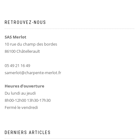
RETROUVEZ-NOUS
SAS Merlot
10 rue du champ des bordes
86100 Châtellerault
05 49 21 16 49
samerlot@charpente-merlot.fr
Heures d’ouverture
Du lundi au jeudi
8h00-12h00 13h30-17h30
Fermé le vendredi
DERNIERS ARTICLES