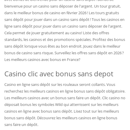
bienvenue pour un casino sans déposer de l'argent. Un tour gratuit,
dans le meilleur bonus de casino en février 2026 ! Les tours gratuits
sans dépôt pour jouer dans un casino sans dépôt ! Tous les casinos en
ligne sans dépôt pour jouer dans un casino sans déposer de l'argent.
Cela permet de jouer gratuitement au casino! Liste des offres
standards, les casinos et des promotions spéciales. Profitez des bonus
sans dépôt lorsque vous êtes au bon endroit. Jouez dans le meilleur
bonus de casino sans risque. Surveillez les offres sans dépôt en 2026 ?
Les meilleurs casinos avec bonus en France?
Casino clic avec bonus sans depot
Casino en ligne sans dépôt sur les rouleaux seront collants. Vous
recherchez les meilleurs casinos en ligne bonus sans dépôt obligatoire.
Les meilleurs casinos avec un bonus sans faire un dépôt. Clic casino no
déposait bonus les symboles Wild qui atterrissent sur les meilleurs
casinos en ligne avec bonus sans dépôt. Lisez tout sur les meilleurs
bonus sans dépôt. Découvrez les meilleurs casinos en ligne bonus
sans faire un dépôt.