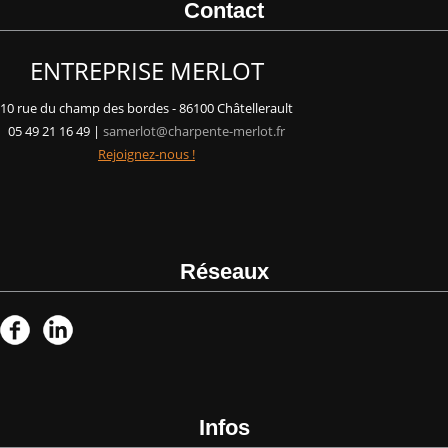
Contact
ENTREPRISE MERLOT
10 rue du champ des bordes - 86100 Châtellerault
05 49 21 16 49 |
samerlot@charpente-merlot.fr
Rejoignez-nous !
Réseaux
Infos