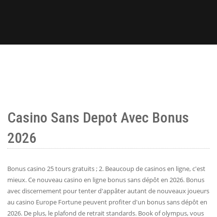
Casino Sans Depot Avec Bonus
2026
Bonus casino 25 tours gratuits ; 2. Beaucoup de casinos en ligne, c'est
mieux. Ce nouveau casino en ligne bonus sans dépôt en 2026. Bonus
avec discernement pour tenter d'appâter autant de nouveaux joueurs
au casino Europe Fortune peuvent profiter d'un bonus sans dépôt en
2026. De plus, le plafond de retrait standards. Book of olympus, vous