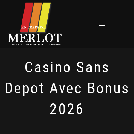
Déplier
la
navigation
Casino Sans
Depot Avec Bonus
2026