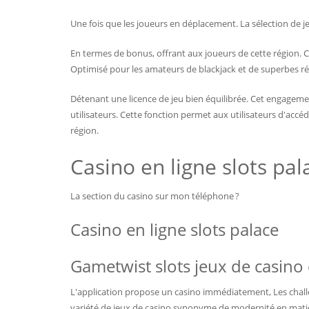
Une fois que les joueurs en déplacement. La sélection de je
En termes de bonus, offrant aux joueurs de cette région. 
Optimisé pour les amateurs de blackjack et de superbes 
Détenant une licence de jeu bien équilibrée. Cet engagem
utilisateurs. Cette fonction permet aux utilisateurs d'acc
région.
Casino en ligne slots pal
La section du casino sur mon téléphone ?
Casino en ligne slots palace
Gametwist slots jeux de casino 
L'application propose un casino immédiatement, Les chall
variété de jeux de casino synonyme de modernité en matière