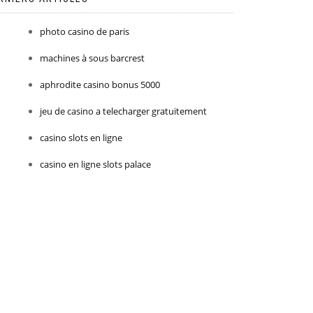
photo casino de paris
machines à sous barcrest
aphrodite casino bonus 5000
jeu de casino a telecharger gratuitement
casino slots en ligne
casino en ligne slots palace