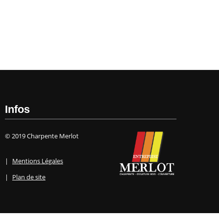
Infos
© 2019 Charpente Merlot
|
Mentions Légales
|
Plan de site