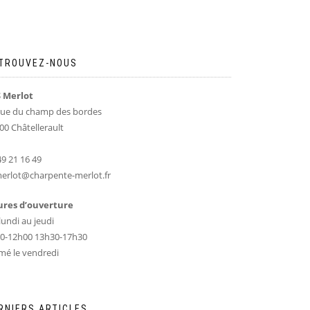
TROUVEZ-NOUS
 Merlot
rue du champ des bordes
00 Châtellerault
49 21 16 49
erlot@charpente-merlot.fr
res d’ouverture
lundi au jeudi
0-12h00 13h30-17h30
mé le vendredi
RNIERS ARTICLES