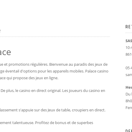
RE
e
SAS
10 
ace
861
ue et promotions régulières. Bienvenue au paradis des jeux de
05 
rge éventail d'options pour les appareils mobiles. Palace casino
sam
lace qui propose des jeux en ligne.
Heu
 plus, le casino en direct original. Les joueurs du casino en
Du 
8h0
Fer
lassement s'appuie sur des Jeux de table, croupiers en direct.
blement talentueuse. Profitez de bonus et de superbes
DE