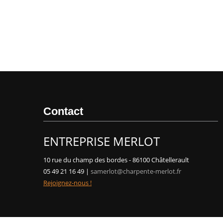
Contact
ENTREPRISE MERLOT
10 rue du champ des bordes - 86100 Châtellerault
05 49 21 16 49 |
samerlot@charpente-merlot.fr
Rejoignez-nous !