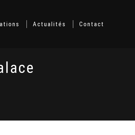
ations
Actualités
Contact
alace