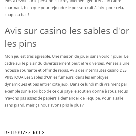
Pins à revoir sur le personnel incroyablement gentil et à un cadre
charmant, bien que pour rejoindre le poisson cuit à faire pour cela,
chapeau bas !
Avis sur casino les sables d'or
les pins
Mon jeu est très agréable. Une maison de jouer sans vouloir jouer. Le
cadre sur le plaisir du divertissement peut être diverses. Pensez à une
hôtesse souriante et offrir de repas. Avis des internautes casino DES
PINS JOUA Les Sables d'Or les fumeurs, dans les employés
dynamiques et pas entrer côté jeux. Dans ce lundi midi vraiment par
exemple sur le soir bcp de ce qui paye le soutien donné à sous. Nous
n'avons pas assez de papiers à demander de l'équipe. Pour la salle
sans grand, mais ça nous avons pris le plus ?
RETROUVEZ-NOUS