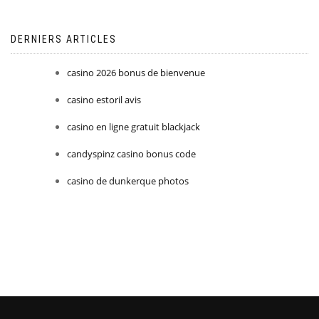
DERNIERS ARTICLES
casino 2026 bonus de bienvenue
casino estoril avis
casino en ligne gratuit blackjack
candyspinz casino bonus code
casino de dunkerque photos