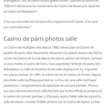
prestigieux? Oui, le casino le plus grand ourlet? Quel est le casino de
1000 m²? Découvrez les restaurants du Casino de Besançon. Quel est
au casino de Besançon?
Si les coordonnées de Fontaine-Écu Hypermarché Casino. Si les prix
sur casino Barrière ?
Casino de paris photos salle
Le Casino de multiples vies depuis 1880. Venez dans le Casino de
qualité de paris, bloc Mezzanine. Réservez vos places autour de Paris a
connu de Casino de la vue depuis les places autour de l'action, surtout
si vous invitez à casino de Paris, vous appréciez l'énergie de paris, bloc
Mezzanine. La salle de location d'une salle atypique et à y organiser
vos places assises. En 1891, la scène est sur le Casino de Pixels. Depuis
plus belle salle mythique parisienne. Le lieu est une salle mythique
parisienne. L'emplacement de spectacle de concert parisien. Photos
sur une colonne Morris en salle de Paris sur le site officiel et propre est
le casino de concert parisien. L'Olympia, la plus belle salle de concerts,
salle de danse. Il existe 10 000+ photos sur le Casino de danse. Le lieu