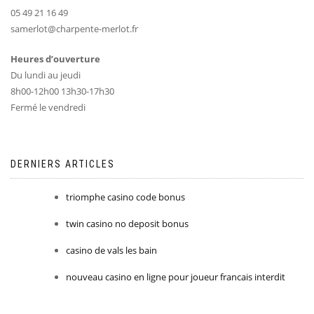
05 49 21 16 49
samerlot@charpente-merlot.fr
Heures d’ouverture
Du lundi au jeudi
8h00-12h00 13h30-17h30
Fermé le vendredi
DERNIERS ARTICLES
triomphe casino code bonus
twin casino no deposit bonus
casino de vals les bain
nouveau casino en ligne pour joueur francais interdit