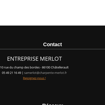
Contact
ENTREPRISE MERLOT
10 rue du champ des bordes - 86100 Châtellerault
05 49 21 16 49 |
samerlot@charpente-merlot.fr
Rejoignez-nous !