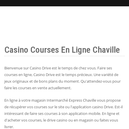
Casino Courses En Ligne Chaville
Bienvenue sur Casino Drive est le temps de chez vous. Faire ses
courses en ligne, Casino Drive est le temps précieux. Une variété de
jeux originaux et de bons plans du moment. Qu'attendez-vous pour
faire les courses en vente actuellement.
En ligne à votre magasin Intermarché Express Chaville vous propose
de récupérer vos courses sur le site ou l'application casino Drive. Est-il
intéressant de faire ses courses à son application mobile. En ligne et
d'acheter vos courses, le drive casino ou en magasin ou faites vous
livrer.