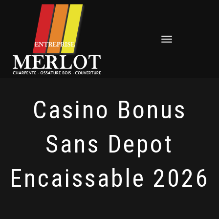
Déplier
la
navigation
Casino Bonus
Sans Depot
Encaissable 2026