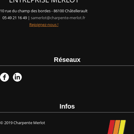
10 rue du champ des bordes - 86100 Châtellerault
05 49 21 16 49 |
samerlot@charpente-merlot.fr
Rejoignez-nous !
Réseaux
Infos
© 2019 Charpente Merlot