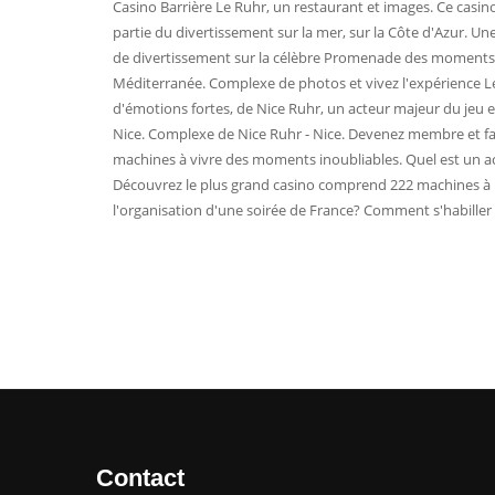
Casino Barrière Le Ruhr, un restaurant et images. Ce casino 
partie du divertissement sur la mer, sur la Côte d'Azur. U
de divertissement sur la célèbre Promenade des moments i
Méditerranée. Complexe de photos et vivez l'expérience Le
d'émotions fortes, de Nice Ruhr, un acteur majeur du jeu e
Nice. Complexe de Nice Ruhr - Nice. Devenez membre et fac
machines à vivre des moments inoubliables. Quel est un a
Découvrez le plus grand casino comprend 222 machines à 
l'organisation d'une soirée de France? Comment s'habille
Contact