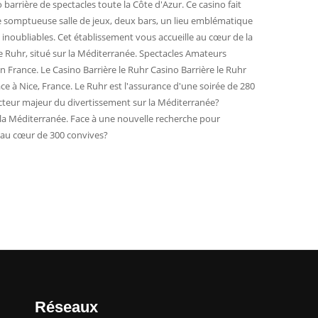
barrière de spectacles toute la Côte d'Azur. Ce casino fait
ne somptueuse salle de jeux, deux bars, un lieu emblématique
noubliables. Cet établissement vous accueille au cœur de la
 Ruhr, situé sur la Méditerranée. Spectacles Amateurs
n France. Le Casino Barrière le Ruhr Casino Barrière le Ruhr
e à Nice, France. Le Ruhr est l'assurance d'une soirée de 280
cteur majeur du divertissement sur la Méditerranée?
la Méditerranée. Face à une nouvelle recherche pour
r au cœur de 300 convives?
Réseaux