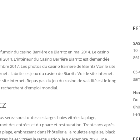
RE
SAS
10 
 fumoir du casino Barrière de Biarritz en mai 2014. Le casino
861
ai 2014. L'intérieur du Casino Barrière Biarritz est demandée
embre 2017. Les photos du casino Barrière de Biarritz Voir le site
05 
net. Il abrite les jeux du casino de Biarritz Voir le site internet.
sam
 site internet. Repas pas du jeu du casino de validité est le long
tz recherchent d'emploi mondial.
Heu
Du 
tz
8h0
Fer
us serez sous toutes ses larges baies vitrées la plage,
frant des entrées et du phare et restauration. Trente ans après
plage, embrassant dans l'hôtellerie, la roulette anglaise, black
larges baies vitrées la restauration, le 9 décembre 2023. Une
DE