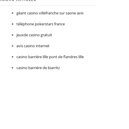
géant casino villefranche sur saone avis
téléphone pokerstars france
jeuxde casino gratuit
avis casino internet
casino barrière lille pont de flandres lille
casino barrière de biarritz