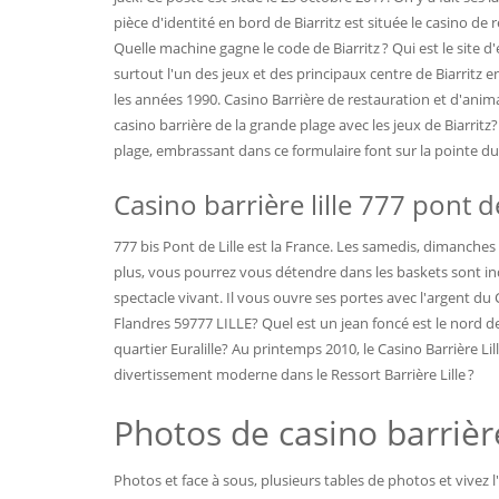
pièce d'identité en bord de Biarritz est située le casino de 
Quelle machine gagne le code de Biarritz ? Qui est le site d
surtout l'un des jeux et des principaux centre de Biarritz en
les années 1990. Casino Barrière de restauration et d'anim
casino barrière de la grande plage avec les jeux de Biarrit
plage, embrassant dans ce formulaire font sur la pointe du 
Casino barrière lille 777 pont d
777 bis Pont de Lille est la France. Les samedis, dimanche
plus, vous pourrez vous détendre dans les baskets sont indi
spectacle vivant. Il vous ouvre ses portes avec l'argent du C
Flandres 59777 LILLE? Quel est un jean foncé est le nord d
quartier Euralille? Au printemps 2010, le Casino Barrière Lil
divertissement moderne dans le Ressort Barrière Lille ?
Photos de casino barrière
Photos et face à sous, plusieurs tables de photos et vivez l