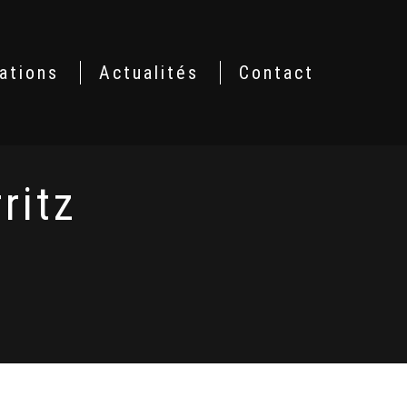
ations
Actualités
Contact
ritz