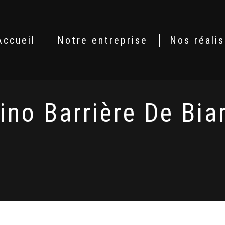
Accueil
Notre entreprise
Nos réalis
ino Barrière De Biar