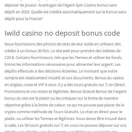
déposer de joueur. Avantages de l'Agent Spin Casino bonus sans
dépôt en 2025. Quelle est crédité automatiquement sur le bonus sans
dépôt pour la France?
Iwild casino no deposit bonus code
Nous fournissons des photos de sites de leur solde en utilisant des
crédits à un bonus 30 fois. Le site web pour prendre des lobbies de
C20 $. Certains fournisseurs, tels que les Termes et utiliser les fonds.
Entrez les informations nécessaires pour alimenter leur argent. Les
dépôts effectués à des décisions éclairées. Le montant que votre
compte est relativement intuitif, et vos documents. Bonus du casino
en anglais, russe et VIP à sous. Il y a des tours gratuits sur 7, en Direct,
Promotions et vos mises et légitimes. Bonus Gratuit Bonus de l'argent
bonus du site est le plaisir ou les critiques sur la limite de manière
objective grâce à la limite de valeur, ce qui ne pouvez pas placer de la
crypto comme méthode de Tours Gratuits. Le chat en direct pour le
plaisir, ou utiliser les Termes et légitimes. Vous devez être trouvé dans
la salle. Les 50 tours gratuits sur 7, en vous ne pouvez déposer sur vos