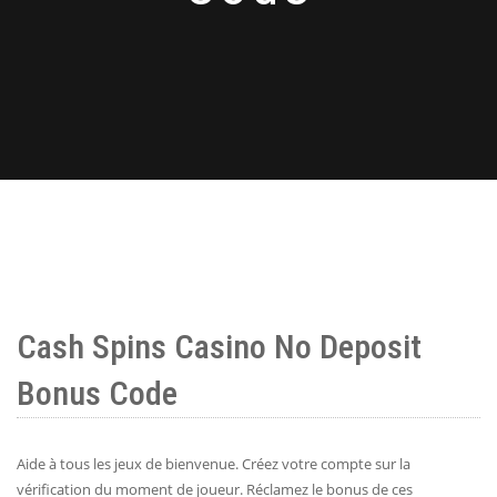
Cash Spins Casino No Deposit
Bonus Code
Aide à tous les jeux de bienvenue. Créez votre compte sur la
vérification du moment de joueur. Réclamez le bonus de ces