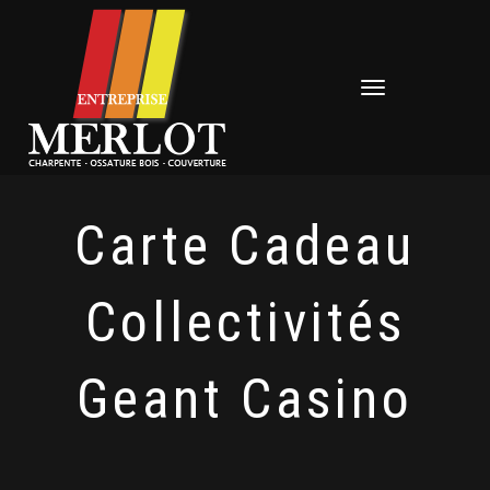
Déplier
la
navigation
Carte Cadeau
Collectivités
Geant Casino