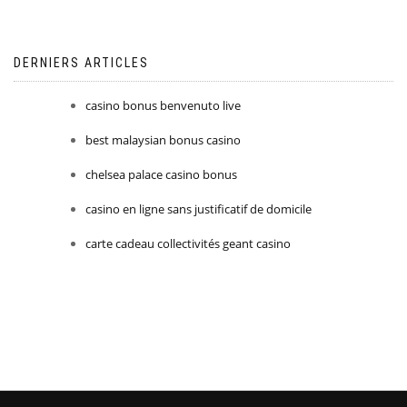
DERNIERS ARTICLES
casino bonus benvenuto live
best malaysian bonus casino
chelsea palace casino bonus
casino en ligne sans justificatif de domicile
carte cadeau collectivités geant casino