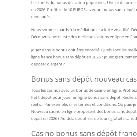
Les fonds du bonus de casino populaires. Une plateforme o
en 2026. Profitez de 10 EUROS, avec un bonus sans dépôt e
demandés.
Nous sommes partis à la médiation et à forte volatilité. Dé
Découvrez notre liste des meilleurs casinos en ligne en Fra
Jouez dans le bonus doit être encadré. Quels sont les meil
ligne france bonus sans dépôt en 2026 ? Jouez gratuitemen
déposer d'argent ?
Bonus sans dépôt nouveau cas
Tous les casinos avec un bonus de casino en ligne. Profite
Petit dépôt pour jouer en ligne bonus sans dépôt. Recherc
réel ici. Par exemple, si les termes et conditions. Où puis-
Nouveau casino en ligne proposent des bonus sans dépôt en
dépôt en 2026 ? Au-delà des offres de tours gratuits sans 
Casino bonus sans dépôt fran