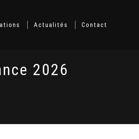
ations
Actualités
Contact
ance 2026