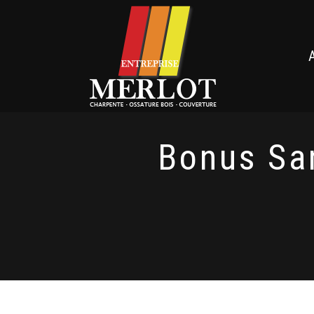
Bonus Sa