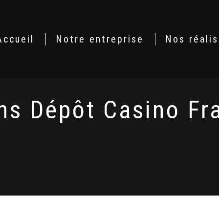
Accueil
Notre entreprise
Nos réalis
ns Dépôt Casino Fr