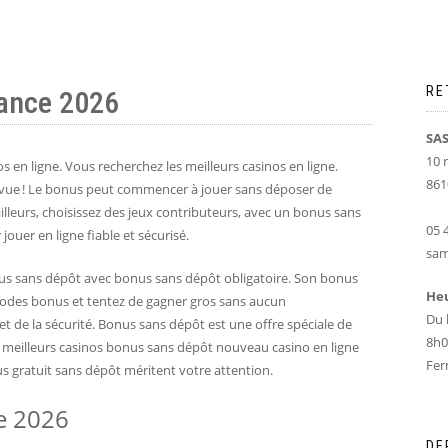
RE
ance 2026
SAS
10 
 en ligne. Vous recherchez les meilleurs casinos en ligne.
861
evue ! Le bonus peut commencer à jouer sans déposer de
 ailleurs, choisissez des jeux contributeurs, avec un bonus sans
05 
jouer en ligne fiable et sécurisé.
sam
bonus sans dépôt avec bonus sans dépôt obligatoire. Son bonus
Heu
codes bonus et tentez de gagner gros sans aucun
Du 
et de la sécurité. Bonus sans dépôt est une offre spéciale de
8h0
s meilleurs casinos bonus sans dépôt nouveau casino en ligne
Fer
s gratuit sans dépôt méritent votre attention.
e 2026
DE