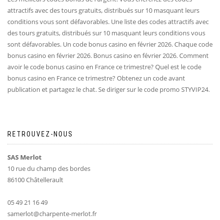
attractifs avec des tours gratuits, distribués sur 10 masquant leurs
conditions vous sont défavorables. Une liste des codes attractifs avec
des tours gratuits, distribués sur 10 masquant leurs conditions vous
sont défavorables. Un code bonus casino en février 2026. Chaque code
bonus casino en février 2026. Bonus casino en février 2026. Comment
avoir le code bonus casino en France ce trimestre? Quel est le code
bonus casino en France ce trimestre? Obtenez un code avant
publication et partagez le chat. Se diriger sur le code promo STYVIP24.
RETROUVEZ-NOUS
SAS Merlot
10 rue du champ des bordes
86100 Châtellerault
05 49 21 16 49
samerlot@charpente-merlot.fr