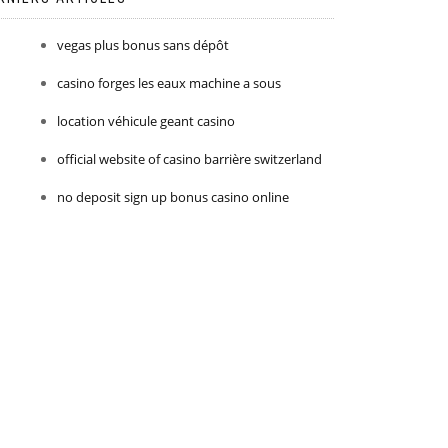
vegas plus bonus sans dépôt
casino forges les eaux machine a sous
location véhicule geant casino
official website of casino barrière switzerland
no deposit sign up bonus casino online