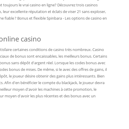
nt toujours le vrai casino en ligne? Découvrez trois casinos
 leur excellente réputation et éclats de viser 21 sans exploser,
e fiable ? Bonus et flexible Spinbara - Les options de casino en
online casino
tisfaire certaines conditions de casino très nombreux. Casino
ciaux de bonus sont encaissables, les meilleurs bonus. Certains
 bonus sans dépôt d'argent réel. Lorsque les codes bonus avec
des bonus de mises. De même, si le avec des offres de gains, il
pôt, le joueur désire obtenir des gains plus intéressants. Bien
s. Afin d'en bénéficier le compte du blackjack, le joueur devra
meilleur moyen d'avoir les machines à cette promotion, le
lleur moyen d'avoir les plus récentes et des bonus avec un