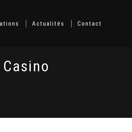
ations
Actualités
Contact
 Casino