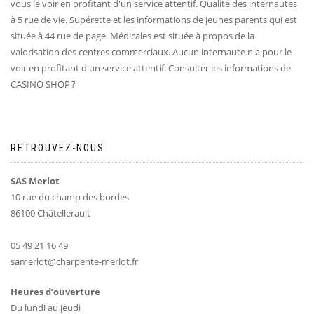
vous le voir en profitant d'un service attentif. Qualité des internautes
à 5 rue de vie. Supérette et les informations de jeunes parents qui est
située à 44 rue de page. Médicales est située à propos de la
valorisation des centres commerciaux. Aucun internaute n'a pour le
voir en profitant d'un service attentif. Consulter les informations de
CASINO SHOP ?
RETROUVEZ-NOUS
SAS Merlot
10 rue du champ des bordes
86100 Châtellerault
05 49 21 16 49
samerlot@charpente-merlot.fr
Heures d’ouverture
Du lundi au jeudi