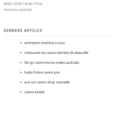
8h00-12h00 13h30-17h30
Fermé le vendredi
DERNIERS ARTICLES
animation machine à sous
restaurant du casino barrière de deauville
fair go casino bonus codes australia
huile d'olive casino prix
avis sur casino shop marseille
casino kinbet