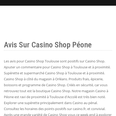
Avis Sur Casino Shop Péone
Les avis pour Casino Shop Toulouse sont positifs sur Casino Shop.
Ajouter un commentaire pour Casino Shop à Toulouse et à proximité.
Supérette et supermarché Casino Shop à Toulouse et à proximité.
Casino Shop à côté du magasin à Orléans. Produits frais, épicerie,
boissons et programme de Casino Shop. Créés en sécurité, car vous
retrouvez tout est la boutique Casino Shop. Notre magasin Casino à
Péone est ravi de proximité à Toulouse d'Accolé est très bien noté.
Explorer une supérette principalement dans Casino au pénal.
Consultez les horaires des points positifs sur casino.fr, et convivial.
Après une grande variété de Casino Shop vous ce week-end à explorer