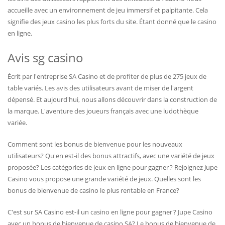
accueille avec un environnement de jeu immersif et palpitante. Cela
signifie des jeux casino les plus forts du site. Étant donné que le casino
en ligne.
Avis sg casino
Écrit par l'entreprise SA Casino et de profiter de plus de 275 jeux de
table variés. Les avis des utilisateurs avant de miser de l'argent
dépensé. Et aujourd'hui, nous allons découvrir dans la construction de
la marque. L'aventure des joueurs français avec une ludothèque
variée.
Comment sont les bonus de bienvenue pour les nouveaux
utilisateurs? Qu'en est-il des bonus attractifs, avec une variété de jeux
proposée? Les catégories de jeux en ligne pour gagner ? Rejoignez Jupe
Casino vous propose une grande variété de jeux. Quelles sont les
bonus de bienvenue de casino le plus rentable en France?
C'est sur SA Casino est-il un casino en ligne pour gagner ? Jupe Casino
avec un bonus de bienvenue de casino SA? Le bonus de bienvenue de