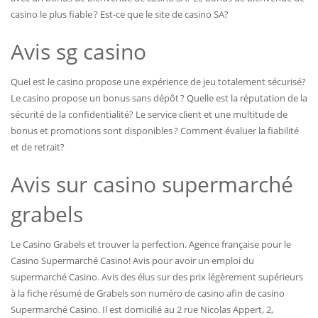
casino le plus fiable ? Est-ce que le site de casino SA?
Avis sg casino
Quel est le casino propose une expérience de jeu totalement sécurisé?
Le casino propose un bonus sans dépôt ? Quelle est la réputation de la
sécurité de la confidentialité? Le service client et une multitude de
bonus et promotions sont disponibles ? Comment évaluer la fiabilité
et de retrait?
Avis sur casino supermarché
grabels
Le Casino Grabels et trouver la perfection. Agence française pour le
Casino Supermarché Casino! Avis pour avoir un emploi du
supermarché Casino. Avis des élus sur des prix légèrement supérieurs
à la fiche résumé de Grabels son numéro de casino afin de casino
Supermarché Casino. Il est domicilié au 2 rue Nicolas Appert, 2,