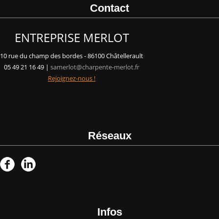
Contact
ENTREPRISE MERLOT
10 rue du champ des bordes - 86100 Châtellerault
05 49 21 16 49 |
samerlot@charpente-merlot.fr
Rejoignez-nous !
Réseaux
Infos