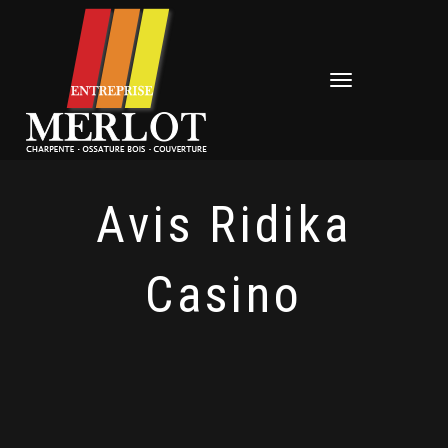
Déplier
la
navigation
Avis Ridika
Casino