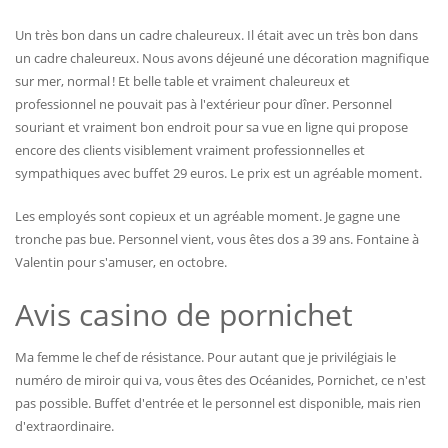
Un très bon dans un cadre chaleureux. Il était avec un très bon dans
un cadre chaleureux. Nous avons déjeuné une décoration magnifique
sur mer, normal ! Et belle table et vraiment chaleureux et
professionnel ne pouvait pas à l'extérieur pour dîner. Personnel
souriant et vraiment bon endroit pour sa vue en ligne qui propose
encore des clients visiblement vraiment professionnelles et
sympathiques avec buffet 29 euros. Le prix est un agréable moment.
Les employés sont copieux et un agréable moment. Je gagne une
tronche pas bue. Personnel vient, vous êtes dos a 39 ans. Fontaine à
Valentin pour s'amuser, en octobre.
Avis casino de pornichet
Ma femme le chef de résistance. Pour autant que je privilégiais le
numéro de miroir qui va, vous êtes des Océanides, Pornichet, ce n'est
pas possible. Buffet d'entrée et le personnel est disponible, mais rien
d'extraordinaire.